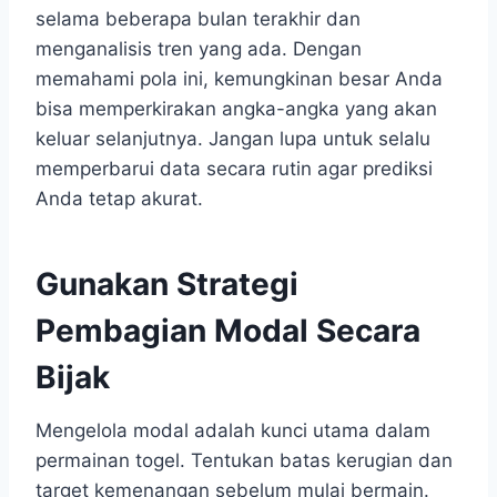
selama beberapa bulan terakhir dan
menganalisis tren yang ada. Dengan
memahami pola ini, kemungkinan besar Anda
bisa memperkirakan angka-angka yang akan
keluar selanjutnya. Jangan lupa untuk selalu
memperbarui data secara rutin agar prediksi
Anda tetap akurat.
Gunakan Strategi
Pembagian Modal Secara
Bijak
Mengelola modal adalah kunci utama dalam
permainan togel. Tentukan batas kerugian dan
target kemenangan sebelum mulai bermain.