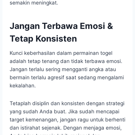
semakin meningkat.
Jangan Terbawa Emosi &
Tetap Konsisten
Kunci keberhasilan dalam permainan togel
adalah tetap tenang dan tidak terbawa emosi.
Jangan terlalu sering mengganti angka atau
bermain terlalu agresif saat sedang mengalami
kekalahan.
Tetaplah disiplin dan konsisten dengan strategi
yang sudah Anda buat. Jika sudah mencapai
target kemenangan, jangan ragu untuk berhenti
dan istirahat sejenak. Dengan menjaga emosi,