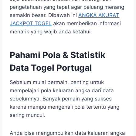
pengetahuan yang tepat agar peluang menang
semakin besar. Dibawah ini
ANGKA AKURAT
JACKPOT TOGEL
akan memberikan informasi
menarik yang wajib anda ketahui.
Pahami Pola & Statistik
Data Togel Portugal
Sebelum mulai bermain, penting untuk
mempelajari pola keluaran angka dari data
sebelumnya. Banyak pemain yang sukses
karena mampu mengenali pola tertentu yang
sering muncul.
Anda bisa mengumpulkan data keluaran angka