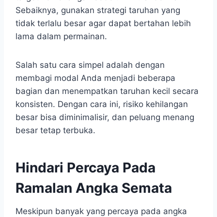
Sebaiknya, gunakan strategi taruhan yang
tidak terlalu besar agar dapat bertahan lebih
lama dalam permainan.
Salah satu cara simpel adalah dengan
membagi modal Anda menjadi beberapa
bagian dan menempatkan taruhan kecil secara
konsisten. Dengan cara ini, risiko kehilangan
besar bisa diminimalisir, dan peluang menang
besar tetap terbuka.
Hindari Percaya Pada
Ramalan Angka Semata
Meskipun banyak yang percaya pada angka