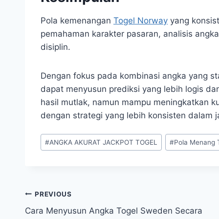
Pola kemenangan
Togel Norway
yang konsist
pemahaman karakter pasaran, analisis angka
disiplin.
Dengan fokus pada kombinasi angka yang st
dapat menyusun prediksi yang lebih logis da
hasil mutlak, namun mampu meningkatkan ku
dengan strategi yang lebih konsisten dalam 
Post
#
ANGKA AKURAT JACKPOT TOGEL
#
Pola Menang 
Tags:
Post
PREVIOUS
Cara Menyusun Angka Togel Sweden Secara
navigation