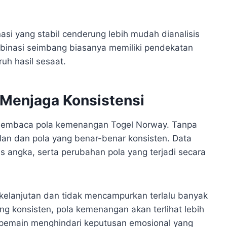
si yang stabil cenderung lebih mudah dianalisis
binasi seimbang biasanya memiliki pendekatan
ruh hasil sesaat.
 Menjaga Konsistensi
 membaca pola kemenangan Togel Norway. Tanpa
lan dan pola yang benar-benar konsisten. Data
 angka, serta perubahan pola yang terjadi secara
kelanjutan dan tidak mencampurkan terlalu banyak
g konsisten, pola kemenangan akan terlihat lebih
u pemain menghindari keputusan emosional yang