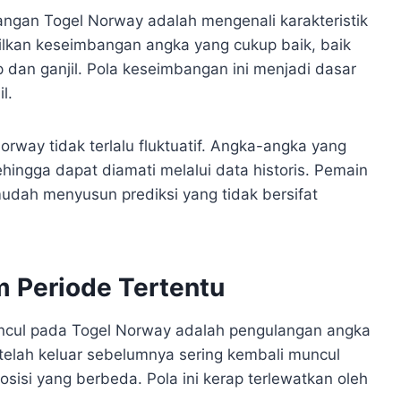
gan Togel Norway adalah mengenali karakteristik
ilkan keseimbangan angka yang cukup baik, baik
 dan ganjil. Pola keseimbangan ini menjadi dasar
l.
orway tidak terlalu fluktuatif. Angka-angka yang
ehingga dapat diamati melalui data historis. Pemain
mudah menyusun prediksi yang tidak bersifat
m Periode Tertentu
ncul pada Togel Norway adalah pengulangan angka
telah keluar sebelumnya sering kembali muncul
sisi yang berbeda. Pola ini kerap terlewatkan oleh