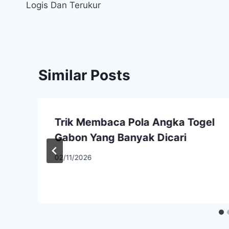
Logis Dan Terukur
Similar Posts
Trik Membaca Pola Angka Togel
Gabon Yang Banyak Dicari
02/11/2026