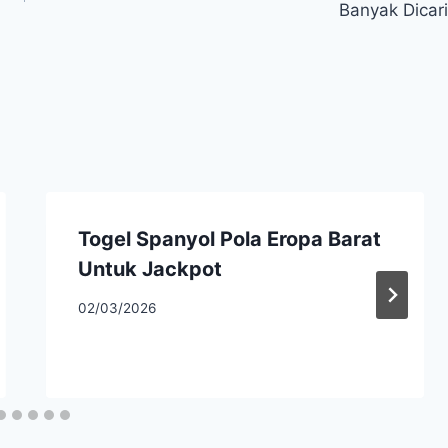
Banyak Dicari
Togel Spanyol Pola Eropa Barat
Untuk Jackpot
02/03/2026