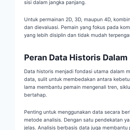
sisi dalam jangka panjang.
Untuk permainan 2D, 3D, maupun 4D, kombina
dan dievaluasi. Pemain yang fokus pada kom
yang lebih disiplin dan tidak mudah terpenga
Peran Data Historis Dalam
Data historis menjadi fondasi utama dalam
data, sulit untuk membedakan antara kebetu
lama membantu pemain mengenali tren, siklus
bertahap.
Penting untuk menggunakan data secara ber
metode analisis. Dengan satu pendekatan yan
jelas. Analisis berbasis data juga membant