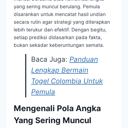
yang sering muncul berulang. Pemula
disarankan untuk mencatat hasil undian
secara rutin agar strategi yang diterapkan
lebih terukur dan efektif. Dengan begitu,
setiap prediksi didasarkan pada fakta,
bukan sekadar keberuntungan semata.
Baca Juga:
Panduan
Lengkap Bermain
Togel Colombia Untuk
Pemula
Mengenali Pola Angka
Yang Sering Muncul