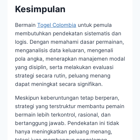
Kesimpulan
Bermain
Togel Colombia
untuk pemula
membutuhkan pendekatan sistematis dan
logis. Dengan memahami dasar permainan,
menganalisis data keluaran, mengenali
pola angka, menerapkan manajemen modal
yang disiplin, serta melakukan evaluasi
strategi secara rutin, peluang menang
dapat meningkat secara signifikan.
Meskipun keberuntungan tetap berperan,
strategi yang terstruktur membantu pemain
bermain lebih terkontrol, rasional, dan
bertanggung jawab. Pendekatan ini tidak
hanya meningkatkan peluang menang,