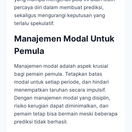
percaya diri dalam membuat prediksi,
sekaligus mengurangi keputusan yang
terlalu spekulatif.
Manajemen Modal Untuk
Pemula
Manajemen modal adalah aspek krusial
bagi pemain pemula. Tetapkan batas
modal untuk setiap periode, dan hindari
menempatkan taruhan secara impulsif.
Dengan manajemen modal yang disiplin,
risiko kerugian dapat diminimalkan, dan
pemain tetap bisa bermain meski beberapa
prediksi tidak berhasil.