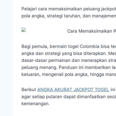
h
a
e
e
k
i
h
a
c
s
l
y
n
a
Pelajari cara memaksimalkan peluang jackpot
t
e
s
e
p
e
r
pola angka, strategi taruhan, dan manajeme
s
b
e
g
e
e
A
o
n
r
p
o
g
a
p
k
e
m
r
Bagi pemula, bermain togel Colombia bisa 
angka dan strategi yang bisa diterapkan. M
dasar-dasar permainan dan menerapkan strat
peluang menang. Panduan ini memberikan la
keluaran, mengenali pola angka, hingga mana
Berikut
ANGKA AKURAT JACKPOT TOGEL
ini
agar setiap putaran dapat dimanfaatkan seca
kemenangan.