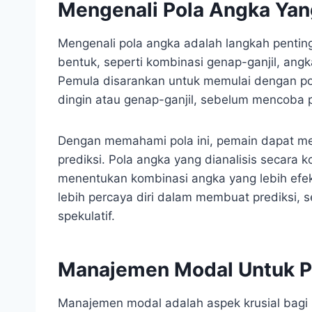
Mengenali Pola Angka Yan
Mengenali pola angka adalah langkah pentin
bentuk, seperti kombinasi genap-ganjil, angka
Pemula disarankan untuk memulai dengan po
dingin atau genap-ganjil, sebelum mencoba p
Dengan memahami pola ini, pemain dapat m
prediksi. Pola angka yang dianalisis secara 
menentukan kombinasi angka yang lebih efek
lebih percaya diri dalam membuat prediksi, 
spekulatif.
Manajemen Modal Untuk 
Manajemen modal adalah aspek krusial bagi