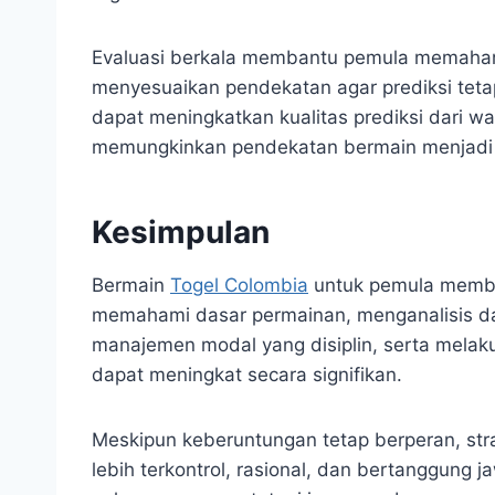
Evaluasi berkala membantu pemula memahami 
menyesuaikan pendekatan agar prediksi teta
dapat meningkatkan kualitas prediksi dari wa
memungkinkan pendekatan bermain menjadi lebi
Kesimpulan
Bermain
Togel Colombia
untuk pemula membu
memahami dasar permainan, menganalisis da
manajemen modal yang disiplin, serta melaku
dapat meningkat secara signifikan.
Meskipun keberuntungan tetap berperan, str
lebih terkontrol, rasional, dan bertanggung 