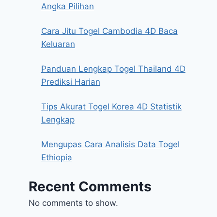
Angka Pilihan
Cara Jitu Togel Cambodia 4D Baca
Keluaran
Panduan Lengkap Togel Thailand 4D
Prediksi Harian
Tips Akurat Togel Korea 4D Statistik
Lengkap
Mengupas Cara Analisis Data Togel
Ethiopia
Recent Comments
No comments to show.