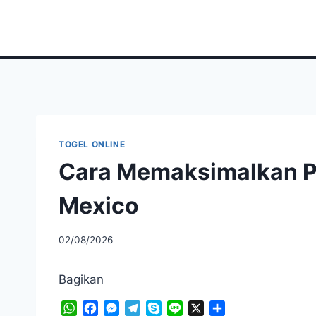
Skip
to
content
TOGEL ONLINE
Cara Memaksimalkan Pe
Mexico
02/08/2026
Bagikan
W
F
M
T
S
L
X
S