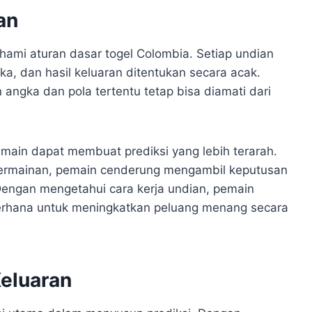
an
ami aturan dasar togel Colombia. Setiap undian
, dan hasil keluaran ditentukan secara acak.
 angka dan pola tertentu tetap bisa diamati dari
main dapat membuat prediksi yang lebih terarah.
rmainan, pemain cenderung mengambil keputusan
 Dengan mengetahui cara kerja undian, pemain
rhana untuk meningkatkan peluang menang secara
Keluaran