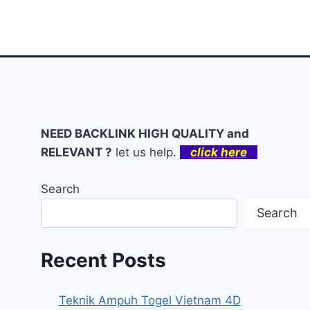
NEED BACKLINK HIGH QUALITY and
RELEVANT ?
let us help.
click here
Search
Search
Recent Posts
Teknik Ampuh Togel Vietnam 4D