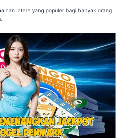
ainan lotere yang populer bagi banyak orang
.