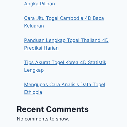
Angka Pilihan
Cara Jitu Togel Cambodia 4D Baca
Keluaran
Panduan Lengkap Togel Thailand 4D
Prediksi Harian
Tips Akurat Togel Korea 4D Statistik
Lengkap
Mengupas Cara Analisis Data Togel
Ethiopia
Recent Comments
No comments to show.