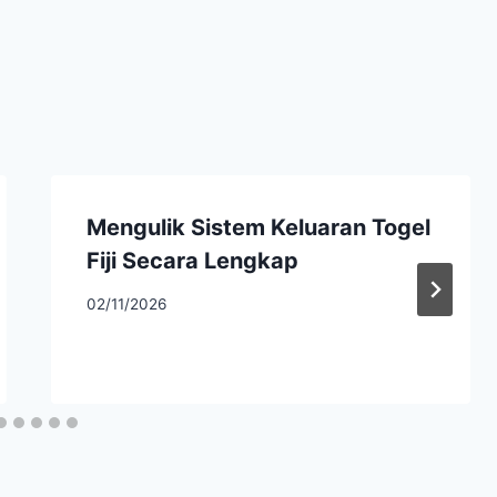
Mengulik Sistem Keluaran Togel
Fiji Secara Lengkap
02/11/2026