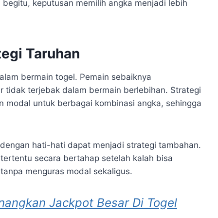
 begitu, keputusan memilih angka menjadi lebih
tegi Taruhan
alam bermain togel. Pemain sebaiknya
tidak terjebak dalam bermain berlebihan. Strategi
n modal untuk berbagai kombinasi angka, sehingga
 dengan hati-hati dapat menjadi strategi tambahan.
ertentu secara bertahap setelah kalah bisa
anpa menguras modal sekaligus.
nangkan Jackpot Besar Di Togel