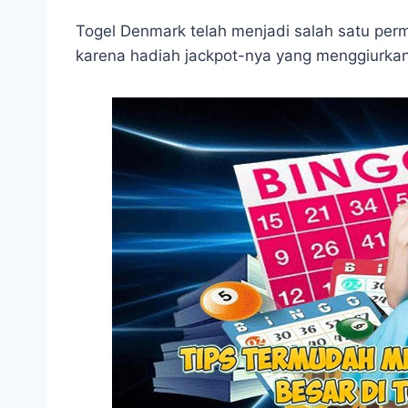
h
a
e
e
k
i
h
a
c
s
l
y
n
a
Togel Denmark telah menjadi salah satu perm
t
e
s
e
p
e
r
karena hadiah jackpot-nya yang menggiurkan
s
b
e
g
e
e
A
o
n
r
p
o
g
a
p
k
e
m
r