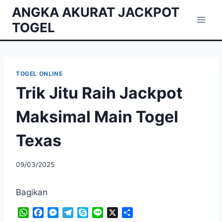
Skip
ANGKA AKURAT JACKPOT
to
TOGEL
content
TOGEL ONLINE
Trik Jitu Raih Jackpot
Maksimal Main Togel
Texas
09/03/2025
Bagikan
W
F
M
T
S
L
X
S