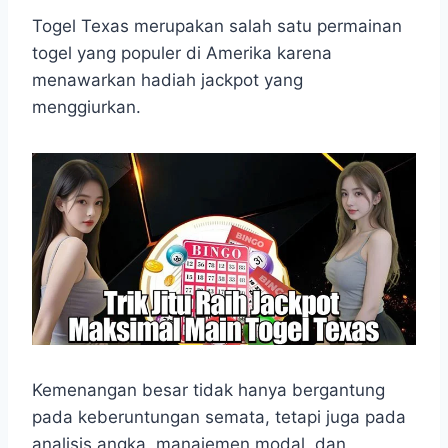
h
a
e
e
k
i
h
a
c
s
l
y
n
a
Togel Texas merupakan salah satu permainan
t
e
s
e
p
e
r
togel yang populer di Amerika karena
s
b
e
g
e
e
menawarkan hadiah jackpot yang
A
o
n
r
menggiurkan.
p
o
g
a
p
k
e
m
r
Kemenangan besar tidak hanya bergantung
pada keberuntungan semata, tetapi juga pada
analisis angka, manajemen modal, dan