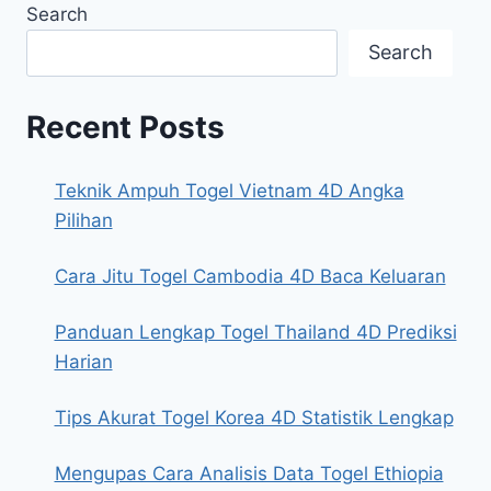
Search
Search
Recent Posts
Teknik Ampuh Togel Vietnam 4D Angka
Pilihan
Cara Jitu Togel Cambodia 4D Baca Keluaran
Panduan Lengkap Togel Thailand 4D Prediksi
Harian
Tips Akurat Togel Korea 4D Statistik Lengkap
Mengupas Cara Analisis Data Togel Ethiopia