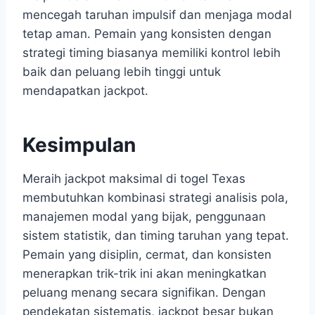
mencegah taruhan impulsif dan menjaga modal
tetap aman. Pemain yang konsisten dengan
strategi timing biasanya memiliki kontrol lebih
baik dan peluang lebih tinggi untuk
mendapatkan jackpot.
Kesimpulan
Meraih jackpot maksimal di togel Texas
membutuhkan kombinasi strategi analisis pola,
manajemen modal yang bijak, penggunaan
sistem statistik, dan timing taruhan yang tepat.
Pemain yang disiplin, cermat, dan konsisten
menerapkan trik-trik ini akan meningkatkan
peluang menang secara signifikan. Dengan
pendekatan sistematis, jackpot besar bukan