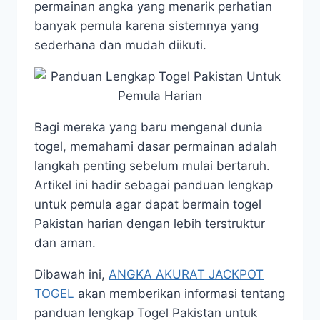
permainan angka yang menarik perhatian
banyak pemula karena sistemnya yang
sederhana dan mudah diikuti.
Bagi mereka yang baru mengenal dunia
togel, memahami dasar permainan adalah
langkah penting sebelum mulai bertaruh.
Artikel ini hadir sebagai panduan lengkap
untuk pemula agar dapat bermain togel
Pakistan harian dengan lebih terstruktur
dan aman.
Dibawah ini,
ANGKA AKURAT JACKPOT
TOGEL
akan memberikan informasi tentang
panduan lengkap Togel Pakistan untuk