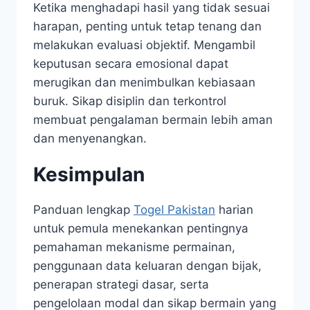
Ketika menghadapi hasil yang tidak sesuai
harapan, penting untuk tetap tenang dan
melakukan evaluasi objektif. Mengambil
keputusan secara emosional dapat
merugikan dan menimbulkan kebiasaan
buruk. Sikap disiplin dan terkontrol
membuat pengalaman bermain lebih aman
dan menyenangkan.
Kesimpulan
Panduan lengkap
Togel Pakistan
harian
untuk pemula menekankan pentingnya
pemahaman mekanisme permainan,
penggunaan data keluaran dengan bijak,
penerapan strategi dasar, serta
pengelolaan modal dan sikap bermain yang