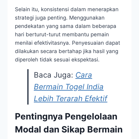
Selain itu, konsistensi dalam menerapkan
strategi juga penting. Menggunakan
pendekatan yang sama dalam beberapa
hari berturut-turut membantu pemain
menilai efektivitasnya. Penyesuaian dapat
dilakukan secara bertahap jika hasil yang
diperoleh tidak sesuai ekspektasi.
Baca Juga:
Cara
Bermain Togel India
Lebih Terarah Efektif
Pentingnya Pengelolaan
Modal dan Sikap Bermain