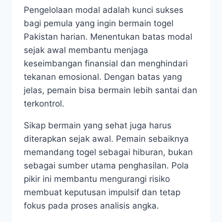
Pengelolaan modal adalah kunci sukses
bagi pemula yang ingin bermain togel
Pakistan harian. Menentukan batas modal
sejak awal membantu menjaga
keseimbangan finansial dan menghindari
tekanan emosional. Dengan batas yang
jelas, pemain bisa bermain lebih santai dan
terkontrol.
Sikap bermain yang sehat juga harus
diterapkan sejak awal. Pemain sebaiknya
memandang togel sebagai hiburan, bukan
sebagai sumber utama penghasilan. Pola
pikir ini membantu mengurangi risiko
membuat keputusan impulsif dan tetap
fokus pada proses analisis angka.