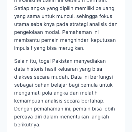
mekanisme dasar ini sebelum bermain.
Setiap angka yang dipilih memiliki peluang
yang sama untuk muncul, sehingga fokus
utama sebaiknya pada strategi analisis dan
pengelolaan modal. Pemahaman ini
membantu pemain menghindari keputusan
impulsif yang bisa merugikan.
Selain itu, togel Pakistan menyediakan
data historis hasil keluaran yang bisa
diakses secara mudah. Data ini berfungsi
sebagai bahan belajar bagi pemula untuk
mengamati pola angka dan melatih
kemampuan analisis secara bertahap.
Dengan pemahaman ini, pemain bisa lebih
percaya diri dalam menentukan langkah
berikutnya.