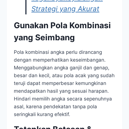
Strategi yang Akurat
Gunakan Pola Kombinasi
yang Seimbang
Pola kombinasi angka perlu dirancang
dengan memperhatikan keseimbangan.
Menggabungkan angka ganjil dan genap,
besar dan kecil, atau pola acak yang sudah
teruji dapat memperbesar kemungkinan
mendapatkan hasil yang sesuai harapan.
Hindari memilih angka secara sepenuhnya
asal, karena pendekatan tanpa pola
seringkali kurang efektif.