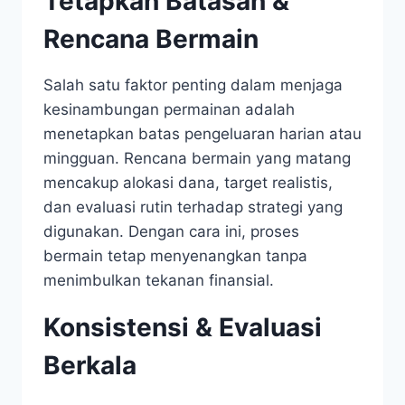
Tetapkan Batasan &
Rencana Bermain
Salah satu faktor penting dalam menjaga
kesinambungan permainan adalah
menetapkan batas pengeluaran harian atau
mingguan. Rencana bermain yang matang
mencakup alokasi dana, target realistis,
dan evaluasi rutin terhadap strategi yang
digunakan. Dengan cara ini, proses
bermain tetap menyenangkan tanpa
menimbulkan tekanan finansial.
Konsistensi & Evaluasi
Berkala