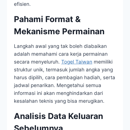
efisien.
Pahami Format &
Mekanisme Permainan
Langkah awal yang tak boleh diabaikan
adalah memahami cara kerja permainan
secara menyeluruh.
Togel Taiwan
memiliki
struktur unik, termasuk jumlah angka yang
harus dipilih, cara pembagian hadiah, serta
jadwal penarikan. Mengetahui semua
informasi ini akan menghindarkan dari
kesalahan teknis yang bisa merugikan.
Analisis Data Keluaran
Sebelumnya