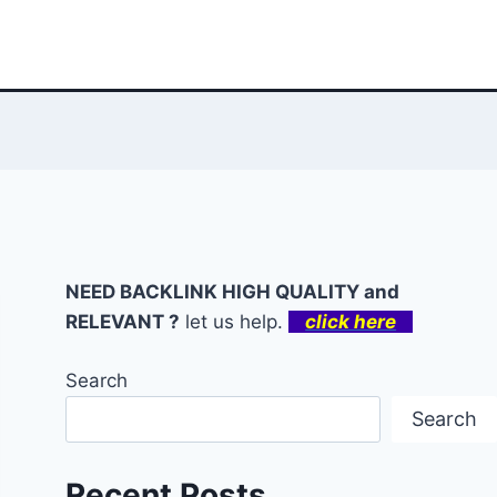
NEED BACKLINK HIGH QUALITY and
RELEVANT ?
let us help.
click here
Search
Search
Recent Posts