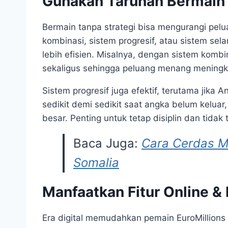
Gunakan Taruhan Bermain
Bermain tanpa strategi bisa mengurangi pelu
kombinasi, sistem progresif, atau sistem s
lebih efisien. Misalnya, dengan sistem komb
sekaligus sehingga peluang menang meningk
Sistem progresif juga efektif, terutama jik
sedikit demi sedikit saat angka belum kelu
besar. Penting untuk tetap disiplin dan tidak 
Baca Juga:
Cara Cerdas Me
Somalia
Manfaatkan Fitur Online &
Era digital memudahkan pemain EuroMillions 