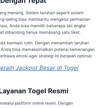
 Dengan Tepat
ang menang. Sistem taruhan seperti sistem
elang-seling bisa membantu mengatur permainan
inasi, Anda bisa memilih beberapa set angka
at dibanding hanya memasang satu tiket.
a Anda bermain rutin. Dengan menambah taruhan
ar, Anda bisa memaksimalkan potensi kemenangan
terbawa emosi agar strategi ini berjalan optimal.
raih Jackpot Besar di Togel
 Layanan Togel Resmi
melalui platform online resmi. Dengan