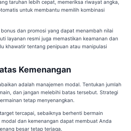
g taruhan lebih cepat, memeriksa riwayat angka,
tomatis untuk membantu memilih kombinasi
n bonus dan promosi yang dapat menambah nilai
uti layanan resmi juga memastikan keamanan dan
lu khawatir tentang penipuan atau manipulasi
Batas Kemenangan
iabaikan adalah manajemen modal. Tentukan jumlah
in, dan jangan melebihi batas tersebut. Strategi
permainan tetap menyenangkan.
 target tercapai, sebaiknya berhenti bermain
aan modal dan kemenangan dapat membuat Anda
enang besar tetap terjaga.