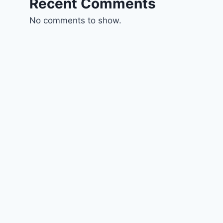
Recent Comments
No comments to show.