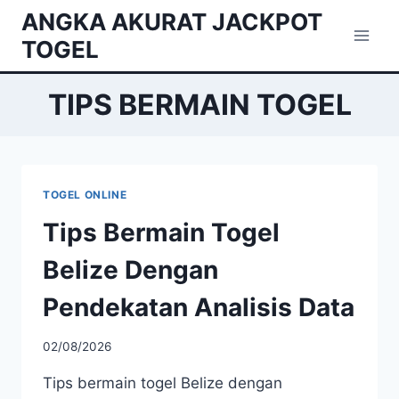
Skip
ANGKA AKURAT JACKPOT
to
TOGEL
content
TIPS BERMAIN TOGEL
TOGEL ONLINE
Tips Bermain Togel
Belize Dengan
Pendekatan Analisis Data
02/08/2026
Tips bermain togel Belize dengan