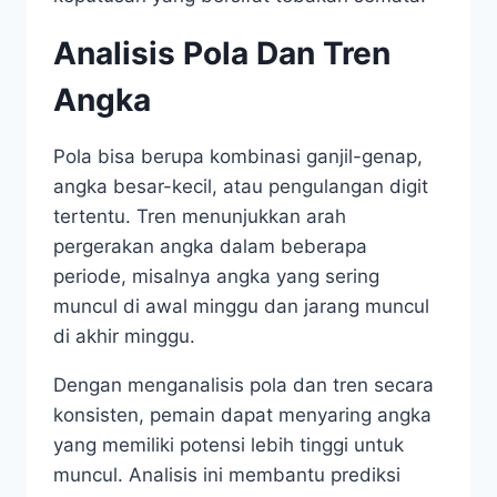
Analisis Pola Dan Tren
Angka
Pola bisa berupa kombinasi ganjil-genap,
angka besar-kecil, atau pengulangan digit
tertentu. Tren menunjukkan arah
pergerakan angka dalam beberapa
periode, misalnya angka yang sering
muncul di awal minggu dan jarang muncul
di akhir minggu.
Dengan menganalisis pola dan tren secara
konsisten, pemain dapat menyaring angka
yang memiliki potensi lebih tinggi untuk
muncul. Analisis ini membantu prediksi