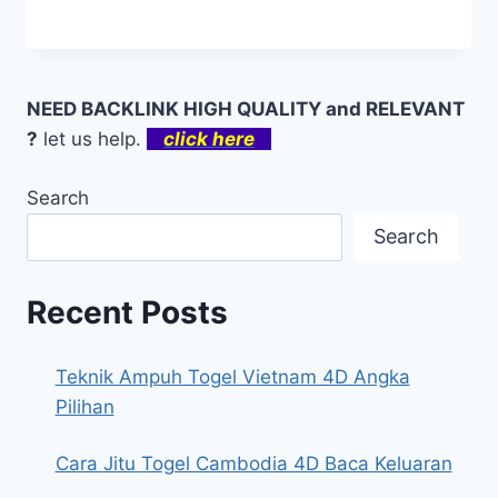
NEED BACKLINK HIGH QUALITY and RELEVANT
?
let us help.
click here
Search
Search
Recent Posts
Teknik Ampuh Togel Vietnam 4D Angka
Pilihan
Cara Jitu Togel Cambodia 4D Baca Keluaran