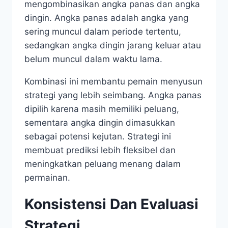
mengombinasikan angka panas dan angka
dingin. Angka panas adalah angka yang
sering muncul dalam periode tertentu,
sedangkan angka dingin jarang keluar atau
belum muncul dalam waktu lama.
Kombinasi ini membantu pemain menyusun
strategi yang lebih seimbang. Angka panas
dipilih karena masih memiliki peluang,
sementara angka dingin dimasukkan
sebagai potensi kejutan. Strategi ini
membuat prediksi lebih fleksibel dan
meningkatkan peluang menang dalam
permainan.
Konsistensi Dan Evaluasi
Strategi