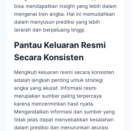
bisa mendapatkan insight yang lebih dalam
mengenai tren angka. Hal ini memudahkan
dalam menyusun prediksi yang lebih
terarah dan berpeluang tinggi.
Pantau Keluaran Resmi
Secara Konsisten
Mengikuti keluaran resmi secara konsisten
adalah langkah penting untuk strategi
angka yang akurat. Informasi resmi
merupakan sumber paling terpercaya
karena mencerminkan hasil nyata.
Mengandalkan informasi dari sumber yang
tidak jelas dapat menyebabkan kesalahan
dalam prediksi dan menurunkan akurasi