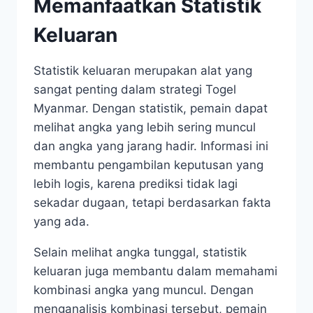
Memanfaatkan Statistik
Keluaran
Statistik keluaran merupakan alat yang
sangat penting dalam strategi Togel
Myanmar. Dengan statistik, pemain dapat
melihat angka yang lebih sering muncul
dan angka yang jarang hadir. Informasi ini
membantu pengambilan keputusan yang
lebih logis, karena prediksi tidak lagi
sekadar dugaan, tetapi berdasarkan fakta
yang ada.
Selain melihat angka tunggal, statistik
keluaran juga membantu dalam memahami
kombinasi angka yang muncul. Dengan
menganalisis kombinasi tersebut, pemain