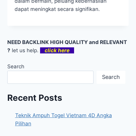
dalam bermain, peluang keberhasilan
dapat meningkat secara signifikan.
NEED BACKLINK HIGH QUALITY and RELEVANT
?
let us help.
click here
Search
Search
Recent Posts
Teknik Ampuh Togel Vietnam 4D Angka
Pilihan