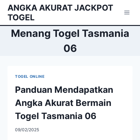
Skip
ANGKA AKURAT JACKPOT
to
TOGEL
content
Menang Togel Tasmania
06
TOGEL ONLINE
Panduan Mendapatkan
Angka Akurat Bermain
Togel Tasmania 06
09/02/2025