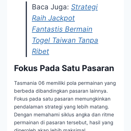
Baca Juga:
Strategi
Raih Jackpot
Fantastis Bermain
Togel Taiwan Tanpa
Ribet
Fokus Pada Satu Pasaran
Tasmania 06 memiliki pola permainan yang
berbeda dibandingkan pasaran lainnya.
Fokus pada satu pasaran memungkinkan
pendalaman strategi yang lebih matang.
Dengan memahami siklus angka dan ritme
permainan di pasaran tersebut, hasil yang
diperoleh akan lebih maksimal