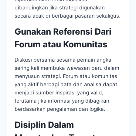
dibandingkan jika strategi digunakan
secara acak di berbagai pasaran sekaligus.
Gunakan Referensi Dari
Forum atau Komunitas
Diskusi bersama sesama pemain angka
sering kali membuka wawasan baru dalam
menyusun strategi. Forum atau komunitas
yang aktif berbagi data dan analisa dapat
menjadi sumber inspirasi yang valid,
terutama jika informasi yang dibagikan
berdasarkan pengalaman dan logika.
Disiplin Dalam