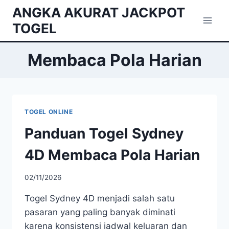
Skip
ANGKA AKURAT JACKPOT
to
TOGEL
content
Membaca Pola Harian
TOGEL ONLINE
Panduan Togel Sydney
4D Membaca Pola Harian
02/11/2026
Togel Sydney 4D menjadi salah satu
pasaran yang paling banyak diminati
karena konsistensi jadwal keluaran dan