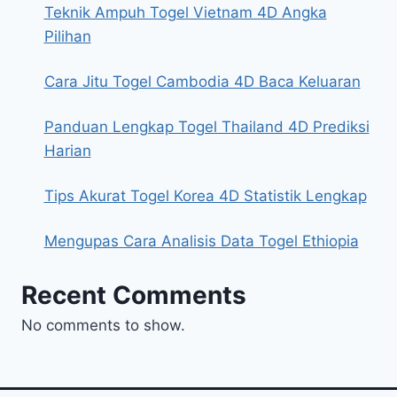
Teknik Ampuh Togel Vietnam 4D Angka
Pilihan
Cara Jitu Togel Cambodia 4D Baca Keluaran
Panduan Lengkap Togel Thailand 4D Prediksi
Harian
Tips Akurat Togel Korea 4D Statistik Lengkap
Mengupas Cara Analisis Data Togel Ethiopia
Recent Comments
No comments to show.