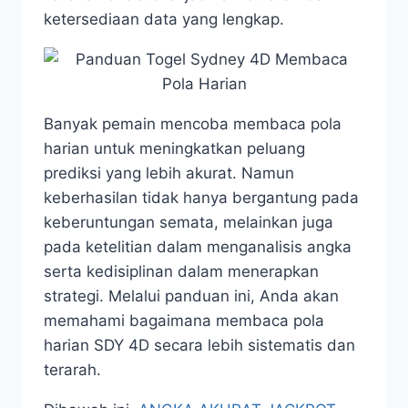
ketersediaan data yang lengkap.
Banyak pemain mencoba membaca pola
harian untuk meningkatkan peluang
prediksi yang lebih akurat. Namun
keberhasilan tidak hanya bergantung pada
keberuntungan semata, melainkan juga
pada ketelitian dalam menganalisis angka
serta kedisiplinan dalam menerapkan
strategi. Melalui panduan ini, Anda akan
memahami bagaimana membaca pola
harian SDY 4D secara lebih sistematis dan
terarah.