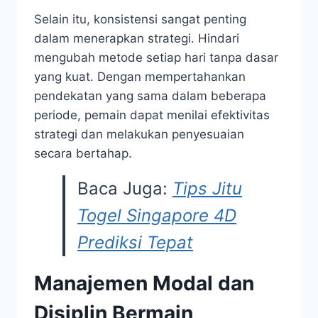
Selain itu, konsistensi sangat penting
dalam menerapkan strategi. Hindari
mengubah metode setiap hari tanpa dasar
yang kuat. Dengan mempertahankan
pendekatan yang sama dalam beberapa
periode, pemain dapat menilai efektivitas
strategi dan melakukan penyesuaian
secara bertahap.
Baca Juga:
Tips Jitu
Togel Singapore 4D
Prediksi Tepat
Manajemen Modal dan
Disiplin Bermain