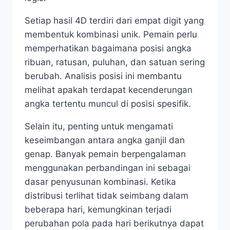
Setiap hasil 4D terdiri dari empat digit yang
membentuk kombinasi unik. Pemain perlu
memperhatikan bagaimana posisi angka
ribuan, ratusan, puluhan, dan satuan sering
berubah. Analisis posisi ini membantu
melihat apakah terdapat kecenderungan
angka tertentu muncul di posisi spesifik.
Selain itu, penting untuk mengamati
keseimbangan antara angka ganjil dan
genap. Banyak pemain berpengalaman
menggunakan perbandingan ini sebagai
dasar penyusunan kombinasi. Ketika
distribusi terlihat tidak seimbang dalam
beberapa hari, kemungkinan terjadi
perubahan pola pada hari berikutnya dapat