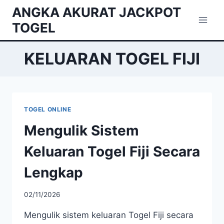
Skip
ANGKA AKURAT JACKPOT
to
TOGEL
content
KELUARAN TOGEL FIJI
TOGEL ONLINE
Mengulik Sistem
Keluaran Togel Fiji Secara
Lengkap
02/11/2026
Mengulik sistem keluaran Togel Fiji secara