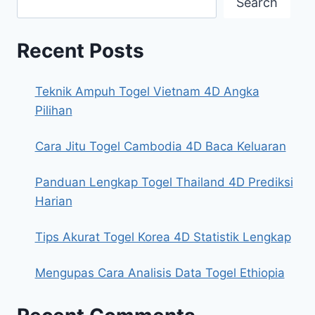
Search
Recent Posts
Teknik Ampuh Togel Vietnam 4D Angka
Pilihan
Cara Jitu Togel Cambodia 4D Baca Keluaran
Panduan Lengkap Togel Thailand 4D Prediksi
Harian
Tips Akurat Togel Korea 4D Statistik Lengkap
Mengupas Cara Analisis Data Togel Ethiopia