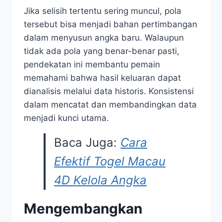
Jika selisih tertentu sering muncul, pola
tersebut bisa menjadi bahan pertimbangan
dalam menyusun angka baru. Walaupun
tidak ada pola yang benar-benar pasti,
pendekatan ini membantu pemain
memahami bahwa hasil keluaran dapat
dianalisis melalui data historis. Konsistensi
dalam mencatat dan membandingkan data
menjadi kunci utama.
Baca Juga:
Cara
Efektif Togel Macau
4D Kelola Angka
Mengembangkan