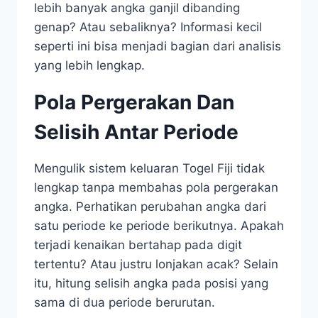
lebih banyak angka ganjil dibanding
genap? Atau sebaliknya? Informasi kecil
seperti ini bisa menjadi bagian dari analisis
yang lebih lengkap.
Pola Pergerakan Dan
Selisih Antar Periode
Mengulik sistem keluaran Togel Fiji tidak
lengkap tanpa membahas pola pergerakan
angka. Perhatikan perubahan angka dari
satu periode ke periode berikutnya. Apakah
terjadi kenaikan bertahap pada digit
tertentu? Atau justru lonjakan acak? Selain
itu, hitung selisih angka pada posisi yang
sama di dua periode berurutan.