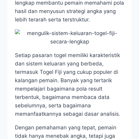
lengkap membantu pemain memahami pola
hasil dan menyusun strategi angka yang
lebih terarah serta terstruktur.
Setiap pasaran togel memiliki karakteristik
dan sistem keluaran yang berbeda,
termasuk Togel Fiji yang cukup populer di
kalangan pemain. Banyak yang tertarik
mempelajari bagaimana pola result
terbentuk, bagaimana membaca data
sebelumnya, serta bagaimana
memanfaatkannya sebagai dasar analisis.
Dengan pemahaman yang tepat, pemain
tidak hanya menebak angka, tetapi juga