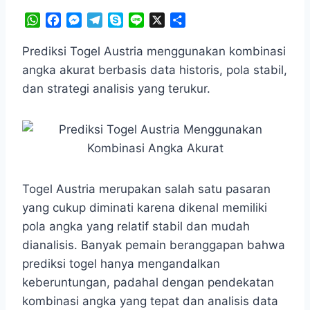
W
F
M
T
S
L
X
S
h
a
e
e
k
i
h
a
c
s
l
y
n
a
Prediksi Togel Austria menggunakan kombinasi
t
e
s
e
p
e
r
angka akurat berbasis data historis, pola stabil,
s
b
e
g
e
e
dan strategi analisis yang terukur.
A
o
n
r
p
o
g
a
p
k
e
m
r
Togel Austria merupakan salah satu pasaran
yang cukup diminati karena dikenal memiliki
pola angka yang relatif stabil dan mudah
dianalisis. Banyak pemain beranggapan bahwa
prediksi togel hanya mengandalkan
keberuntungan, padahal dengan pendekatan
kombinasi angka yang tepat dan analisis data