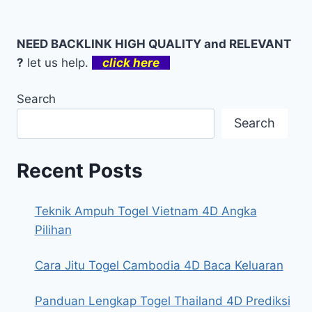
NEED BACKLINK HIGH QUALITY and RELEVANT
?
let us help.
click here
Search
Search
Recent Posts
Teknik Ampuh Togel Vietnam 4D Angka
Pilihan
Cara Jitu Togel Cambodia 4D Baca Keluaran
Panduan Lengkap Togel Thailand 4D Prediksi