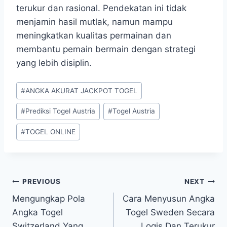
terukur dan rasional. Pendekatan ini tidak
menjamin hasil mutlak, namun mampu
meningkatkan kualitas permainan dan
membantu pemain bermain dengan strategi
yang lebih disiplin.
Post
#
ANGKA AKURAT JACKPOT TOGEL
Tags:
#
Prediksi Togel Austria
#
Togel Austria
#
TOGEL ONLINE
Post
PREVIOUS
NEXT
Mengungkap Pola
Cara Menyusun Angka
navigation
Angka Togel
Togel Sweden Secara
Switzerland Yang
Logis Dan Terukur