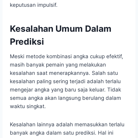
keputusan impulsif.
Kesalahan Umum Dalam
Prediksi
Meski metode kombinasi angka cukup efektif,
masih banyak pemain yang melakukan
kesalahan saat menerapkannya. Salah satu
kesalahan paling sering terjadi adalah terlalu
mengejar angka yang baru saja keluar. Tidak
semua angka akan langsung berulang dalam
waktu singkat.
Kesalahan lainnya adalah memasukkan terlalu
banyak angka dalam satu prediksi. Hal ini