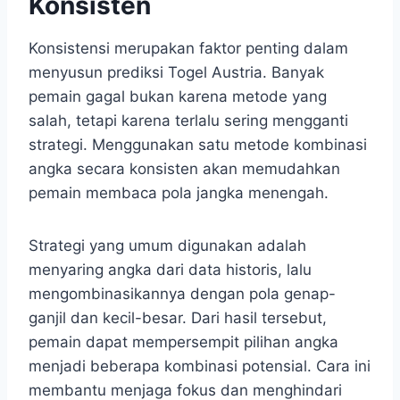
Konsisten
Konsistensi merupakan faktor penting dalam
menyusun prediksi Togel Austria. Banyak
pemain gagal bukan karena metode yang
salah, tetapi karena terlalu sering mengganti
strategi. Menggunakan satu metode kombinasi
angka secara konsisten akan memudahkan
pemain membaca pola jangka menengah.
Strategi yang umum digunakan adalah
menyaring angka dari data historis, lalu
mengombinasikannya dengan pola genap-
ganjil dan kecil-besar. Dari hasil tersebut,
pemain dapat mempersempit pilihan angka
menjadi beberapa kombinasi potensial. Cara ini
membantu menjaga fokus dan menghindari